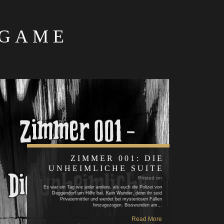
 GAME
ZIMMER 001: DIE
UNHEIMLICHE SUITE
Posted on
Es war ein Tag wie jeder andere, als euch die Polizei von
Deggendorf um Hilfe bat. Kein Wunder, denn ihr seid
Privatermittler und werdet bei mysteriösen Fällen
hinzugezogen. Bisswunden am…
Read More