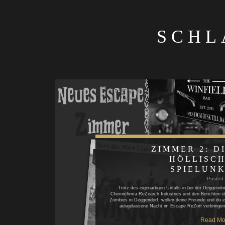
SCHL
ZIMMER 2: D
HÖLLISC
SPIELUN
Posted
Trotz des eigenartigen Unfalls in bei der Deggendor
Chemiefirma ReZearch Industries und den Berichten ü
Zombies in Deggendorf, wollen deine Freunde und du e
ausgelassene Nacht im Escape ReZort verbringe
Read Mo