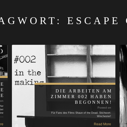
AGWORT:
ESCAPE
IE
HE
DIE ARBEITEN AM
KE
ZIMMER 002 HABEN
 on
BEGONNEN!
fer
Posted on
ber
ine
Für Fans des Films Shaun of the Dead. Stichwort:
n.…
Winchester!
re
Read More