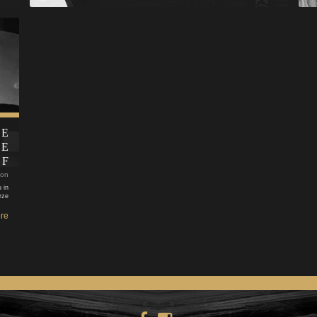
VE
ME
RF
 on
 in
rze
re