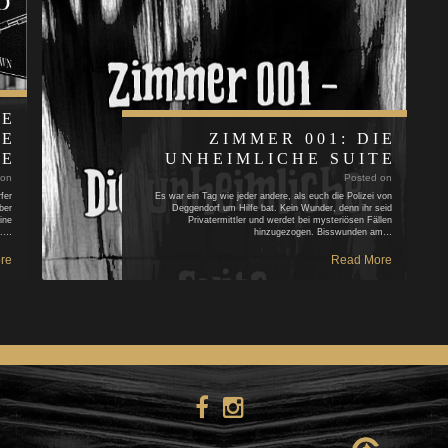
IE
HE
ZIMMER 001: DIE
KE
UNHEIMLICHE SUITE
 on
Posted on
fer
Es war ein Tag wie jeder andere, als euch die Polizei von
ber
Deggendorf um Hilfe bat. Kein Wunder, denn ihr seid
ine
Privatermittler und werdet bei mysteriösen Fällen
n.…
hinzugezogen. Bisswunden am…
re
Read More