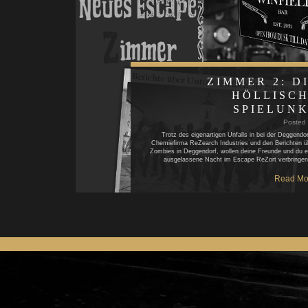
ZIMMER 2: D
HÖLLISC
SPIELUN
Posted
Trotz des eigenartigen Unfalls in bei der Deggendor
Chemiefirma ReZearch Industries und den Berichten ü
Zombies in Deggendorf, wollen deine Freunde und du e
ausgelassene Nacht im Escape ReZort verbringe
Read Mo