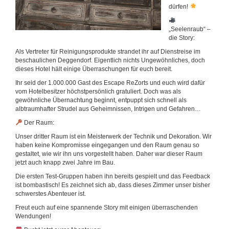
dürfen!
„Seelenraub“ –
die Story:
Als Vertreter für Reinigungsprodukte strandet ihr auf Dienstreise im
beschaulichen Deggendorf. Eigentlich nichts Ungewöhnliches, doch
dieses Hotel hält einige Überraschungen für euch bereit.
Ihr seid der 1.000.000 Gast des Escape ReZorts und euch wird dafür
vom Hotelbesitzer höchstpersönlich gratuliert. Doch was als
gewöhnliche Übernachtung beginnt, entpuppt sich schnell als
albtraumhafter Strudel aus Geheimnissen, Intrigen und Gefahren…
Der Raum:
Unser dritter Raum ist ein Meisterwerk der Technik und Dekoration. Wir
haben keine Kompromisse eingegangen und den Raum genau so
gestaltet, wie wir ihn uns vorgestellt haben. Daher war dieser Raum
jetzt auch knapp zwei Jahre im Bau.
Die ersten Test-Gruppen haben ihn bereits gespielt und das Feedback
ist bombastisch! Es zeichnet sich ab, dass dieses Zimmer unser bisher
schwerstes Abenteuer ist.
Freut euch auf eine spannende Story mit einigen überraschenden
Wendungen!