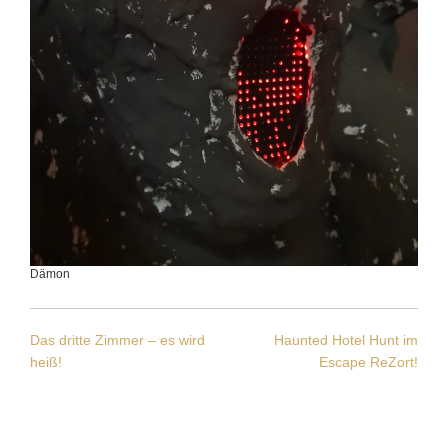
Dämon
Beitragsnavigation
Das dritte Zimmer – es wird
Haunted Hotel Hunt im
heiß!
Escape ReZort!