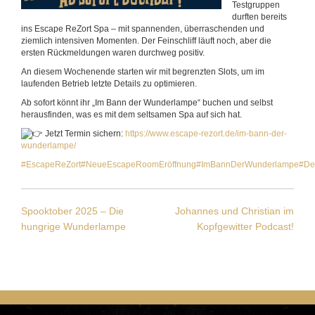
Testgruppen
durften bereits
ins Escape ReZort Spa – mit spannenden, überraschenden und
ziemlich intensiven Momenten. Der Feinschliff läuft noch, aber die
ersten Rückmeldungen waren durchweg positiv.
An diesem Wochenende starten wir mit begrenzten Slots, um im
laufenden Betrieb letzte Details zu optimieren.
Ab sofort könnt ihr „Im Bann der Wunderlampe“ buchen und selbst
herausfinden, was es mit dem seltsamen Spa auf sich hat.
Jetzt Termin sichern:
https://www.escape-rezort.de/im-bann-der-
wunderlampe/
#EscapeReZort
#NeueEscapeRoomEröffnung
#ImBannDerWunderlampe
#De
Beitragsnavigation
Spooktober 2025 – Die
Johannes und Christian im
hungrige Wunderlampe
Kopfgewitter Podcast!