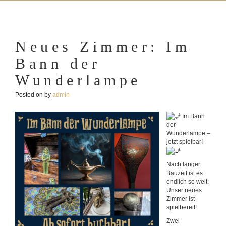
Neues Zimmer: Im
Bann der
Wunderlampe
Posted on
by
admin
Im Bann
der
Wunderlampe –
jetzt spielbar!
Nach langer
Bauzeit ist es
endlich so weit:
Unser neues
Zimmer ist
spielbereit!
Zwei